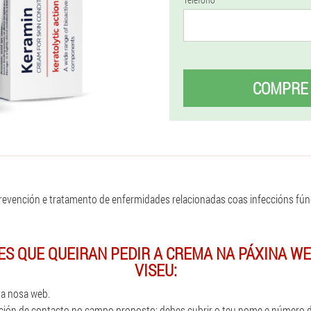
COMPRE
revención e tratamento de enfermidades relacionadas coas infeccións fún
S QUE QUEIRAN PEDIR A CREMA NA PÁXINA WE
VISEU:
na nosa web.
ación de contacto no campo proposto: debes cubrir o teu nome e número d