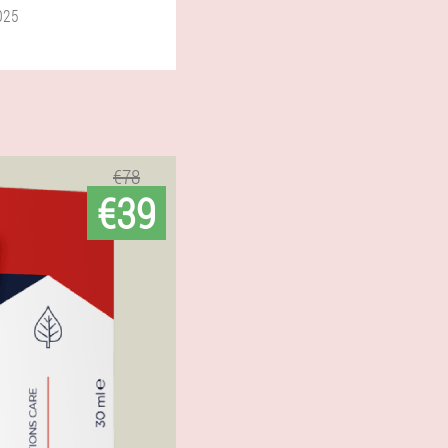
025
€78
€39