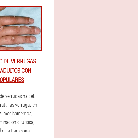
O DE VERRUGAS
 ADULTOS CON
POPULARES
de verrugas na pel.
ratar as verrugas en
s: medicamentos,
minación cirúrxica,
icina tradicional.