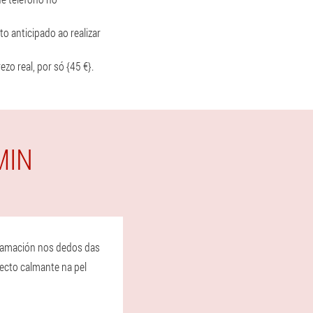
o anticipado ao realizar
o real, por só {45 €}.
MIN
nflamación nos dedos das
fecto calmante na pel