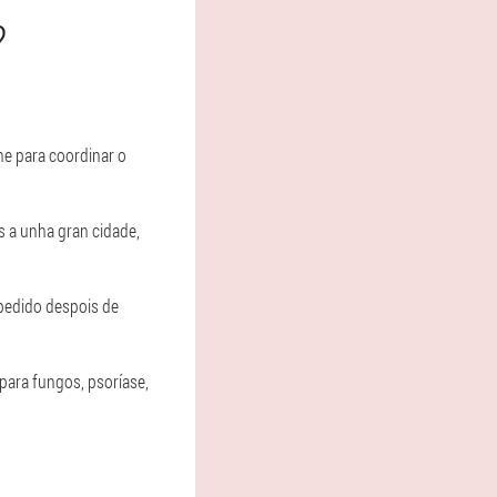
?
he para coordinar o
s a unha gran cidade,
 pedido despois de
para fungos, psoríase,