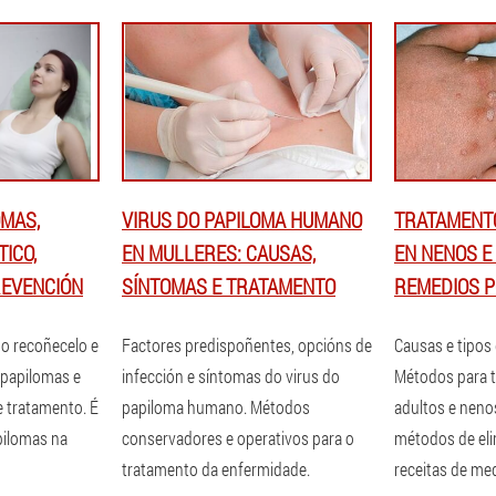
OMAS,
VIRUS DO PAPILOMA HUMANO
TRATAMENT
ICO,
EN MULLERES: CAUSAS,
EN NENOS E
REVENCIÓN
SÍNTOMAS E TRATAMENTO
REMEDIOS 
o recoñecelo e
Factores predispoñentes, opcións de
Causas e tipos 
 papilomas e
infección e síntomas do virus do
Métodos para t
 tratamento. É
papiloma humano. Métodos
adultos e neno
pilomas na
conservadores e operativos para o
métodos de eli
tratamento da enfermidade.
receitas de med