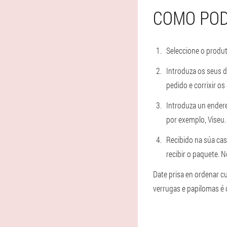
COMO POD
Seleccione o produt
Introduza os seus d
pedido e corrixir o
Introduza un endere
por exemplo, Viseu.
Recibido na súa cas
recibir o paquete. 
Date prisa en ordenar c
verrugas e papilomas é d