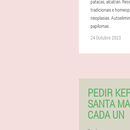
patacas, alcatrán. Rec
tradicionais e homeop
neoplasias. Autoelimi
papilomas.
24 Outubro 2023
PEDIR KE
SANTA MA
CADA UN