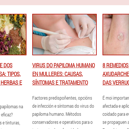
E DOS
VIRUS DO PAPILOMA HUMANO
8 REMEDIOS
A: TIPOS,
EN MULLERES: CAUSAS,
AXUDARCHE
 HERBAS E
SÍNTOMAS E TRATAMENTO
DAS VERRU
Factores predispoñentes, opcións
É moi important
de infección e síntomas do virus do
afectada e apli
papilomas na
papiloma humano. Métodos
coidado para e
 eficaz?
conservadores e operativos para o
se propaguen a
 e tinturas,