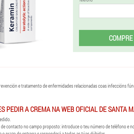
COMPRE
revención e tratamento de enfermidades relacionadas coas infeccións fún
S PEDIR A CREMA NA WEB OFICIAL DE SANTA M
edido.
 de contacto no campo proposto: introduce o teu número de teléfono e n
 o prazo de entrega e responderá a todas as túas dúbidas.