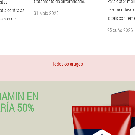
tratamento da enfermidade.
Para obter mell
eitas
recoméndase c
atía contra as
31 Maio 2025
locais con rem
nación de
25 xuño 2026
Todos os artigos
RAMIN EN
RÍA 50%