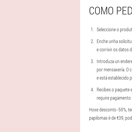
COMO PED
Seleccione o produt
Enche unha solicitu
e corrixir os datos 
Introduza un endere
por mensaxería. O c
e está establecido p
Recibes o paquete e
require pagamento 
Hoxe desconto -50%, ten
papilomas é de €39, pod