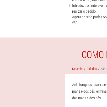
Introduza o enderezo e 
realizar o pedido.
Agora no sitio podes o
€39.
COMO 
Keramin
Cidades
Sant
Anti-fúngicos, psoríase
mans e dos pés, elimina
das mans e dos pés.