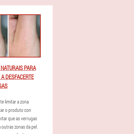
 NATURAIS PARA
 A DESFACERTE
GAS
e limitar a zona
car o produto con
vitar que as verrugas
 outras zonas da pel.