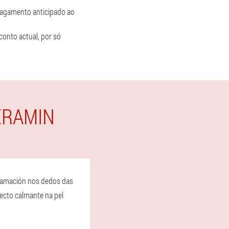
 pagamento anticipado ao
onto actual, por só
ERAMIN
nflamación nos dedos das
fecto calmante na pel