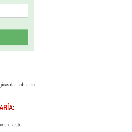
gicas das unhas e o
ARÍA:
ome, o xestor