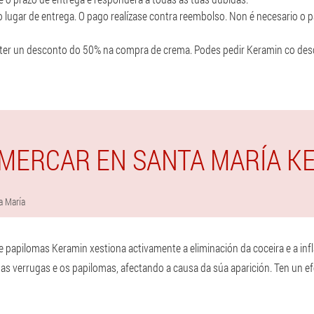
o lugar de entrega. O pago realízase contra reembolso. Non é necesario o
bter un desconto do 50% na compra de crema. Podes pedir Keramin co desc
MERCAR EN SANTA MARÍA K
a María
 e papilomas Keramin xestiona activamente a eliminación da coceira e a i
 as verrugas e os papilomas, afectando a causa da súa aparición. Ten un e