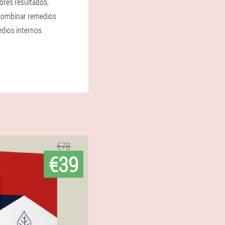
ores resultados,
ombinar remedios
edios internos.
€78
€39